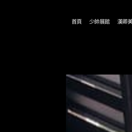
首頁
少帥展館
漢卿