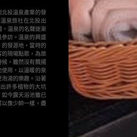
到北投溫泉產業的發
家溫泉旅社在北投出
場，溫泉的名聲逐漸
投參訪。溫泉的興盛
」的發源地，當時的
客的現場點歌，為旅
時候，雖然沒有飄揚
他使用，以溫暖的泉
受泡湯的樂趣。沿著
長出許多植物的大坑
。如今露天浴池雖已
可以像少帥一樣，盡