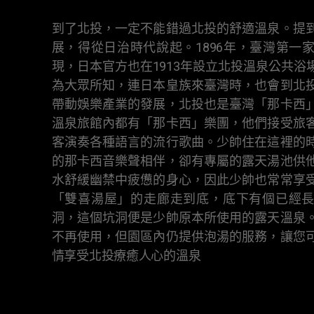
到了北投，一定不能錯過北投的舒適溫泉。提
展，得從日治時代說起。1896年，臺灣第一
現，日本官方也在1913年設立北投溫泉公共浴
為大眾所知，連日本皇族來臺灣時，也會到北
帶動娛樂產業的發展，北投也是臺灣「那卡西
溫泉旅館內都有「那卡西」樂團，他們接受旅
客演奏各種語言的流行歌曲。少帥住在這裡的
的那卡西音樂聲相伴，卻有專屬的露天湯池供
水舒緩幽禁中疲憊的身心，因此少帥也常常享
「雙喜湯屋」的走廊走到底，底下有個已經
洞，這個坑洞便是少帥原本所使用的露天溫泉
不再使用，但園區內仍提供泡湯的服務，讓您
情享受北投療癒人心的溫泉