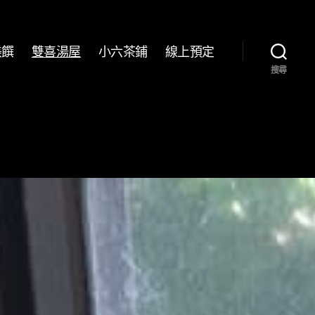
美饌
雙喜湯屋
小六茶鋪
線上預定
搜尋