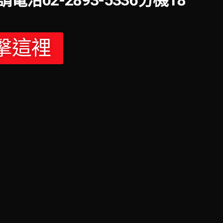
洽02-2893-5336分機18
擊這裡