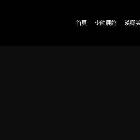
首頁
少帥展館
漢卿