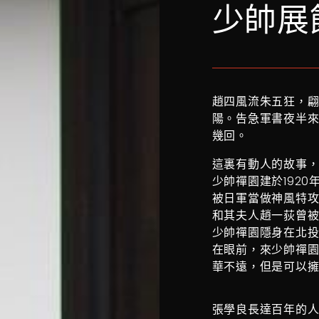
少帥展
趙四風流朱五狂，
陽。告急軍書夜半
幾回。
這裏有動人的故事
少帥禪園建於192
被日軍當做神風特攻
和其夫人趙一荻曾
少帥禪園隱身在北
在眼前，來少帥禪
華不遠，但是可以
張學良長達百年的人