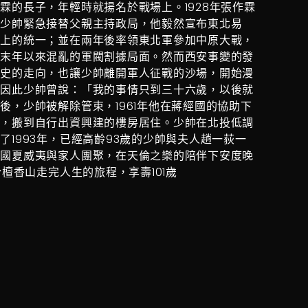
霖的長子，年輕時就揚名於戰場上。1928年張作霖
，少帥緊急接替父親主持政局，他毅然宣布東北易
式上的統一；並在兩年後率領東北軍參加中原大戰，
朝末年以來混亂的軍閥割據局面。然而西安事變的發
歷史的走向，也讓少帥離開軍人征戰的沙場，開始漫
。因此少帥曾說：「我的事情只到三十六歲，以後就
後，少帥被解除管束，1961年他在蔣經國的協助下
崗，搬到自行出資興建的樓房居住。少帥在北投低調
了1993年，已經高齡93歲的少帥與夫人趙一荻一
美國夏威夷與家人團聚，在天倫之樂的陪伴下安度晚
於檀香山走完人生的旅程，享壽101歲