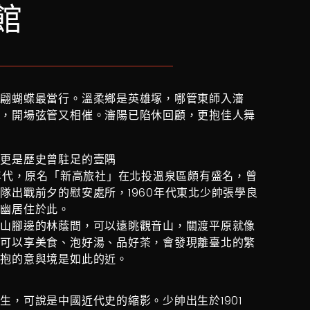
館
翩翩蝴蝶最當行。溫柔鄉是英雄塚，哪管東師入瀋
來，開場弦管又相催。瀋陽已陷休回顧，更抱佳人舞
，更是歷史曾駐足的壹隅
0年代，原名「新高旅社」在北投溫泉區頗有盛名，曾
隊出戰前夕的慰安處所，1960年代東北少帥張學良
被幽居住於此。
投山腳邊的林蔭間，可以遠眺觀音山，關渡平原就像
園可以享美食、泡好湯、品好茶，會發現離臺北的繁
擁抱的意與境是如此的近。
生，可說是中國近代史的縮影。少帥出生於1901