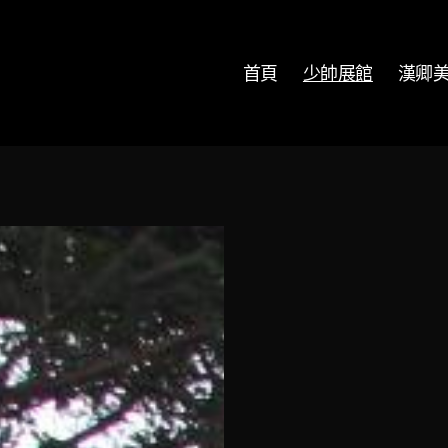
首頁
少帥展館
漢卿