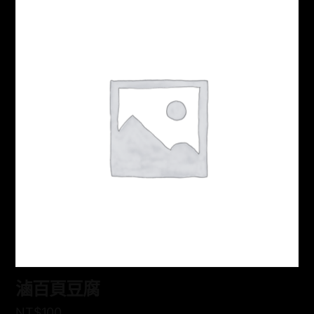
滷百頁豆腐
NT$
100