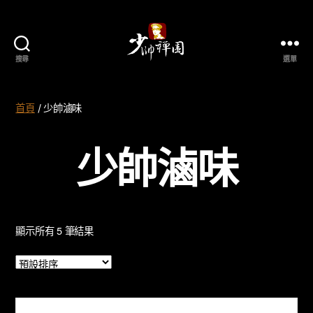
搜尋
選單
少
帥
禪
首頁
/ 少帥滷味
園
少帥滷味
顯示所有 5 筆結果