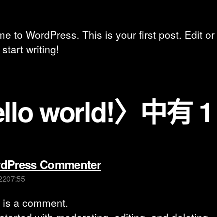
 to WordPress. This is your first post. Edit or
 start writing!
llo world!〉中有 
dPress Commenter
2207:55
s is a comment.