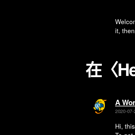
Welcome
it, then
在〈He
A Wor
2020-07-
Hi, thi