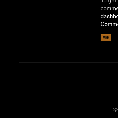
To get 
commen
dashbo
Comme
回覆
發