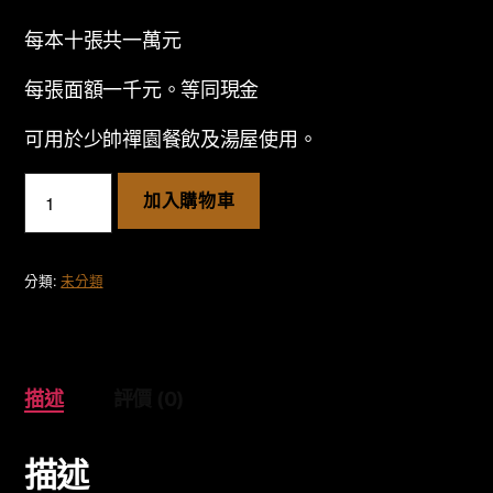
每本十張共一萬元
每張面額一千元。等同現金
可用於少帥禪園餐飲及湯屋使用。
少
加入購物車
帥
禪
園
分類:
未分類
現
金
券
數
量
描述
評價 (0)
描述