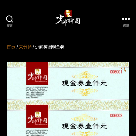
搜尋
選單
少
帥
禪
首頁
/
未分類
/ 少帥禪園現金券
園
🔍