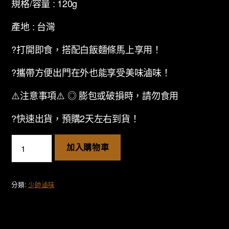
規格/容量 : 120g
產地 : 台灣
?打開即食，搭配白飯麵條馬上享用！
?攜帶方便出門在外也能享受美味滷味！
⚠️注意事項⚠️ ◎ 膨包或破損時，請勿食用
?快速出貨，預購2天左右到貨！
滷
加入購物車
豆
干
數
分類:
少帥滷味
量