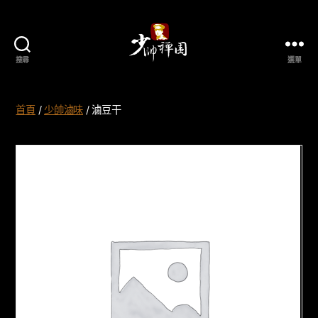
搜尋
選單
少
帥
禪
首頁
/
少帥滷味
/ 滷豆干
園